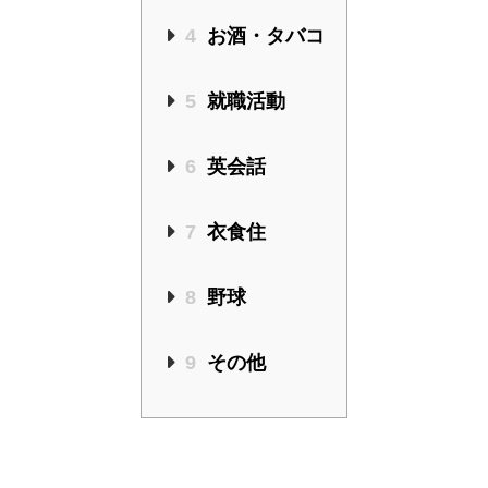
4
お酒・タバコ
5
就職活動
6
英会話
7
衣食住
8
野球
9
その他