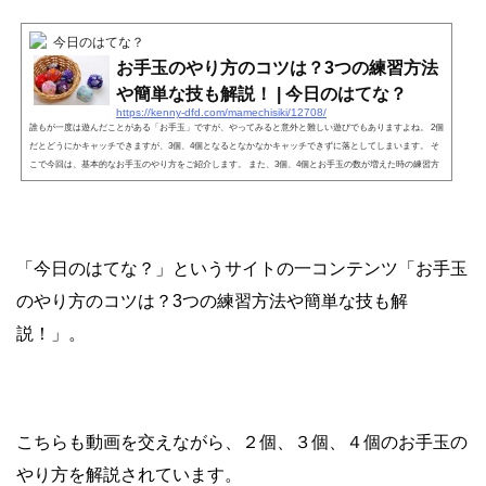
今日のはてな？
お手玉のやり方のコツは？3つの練習方法
や簡単な技も解説！ | 今日のはてな？
https://kenny-dfd.com/mamechisiki/12708/
誰もが一度は遊んだことがある「お手玉」ですが、やってみると意外と難しい遊びでもありますよね。 2個
だとどうにかキャッチできますが、3個、4個となるとなかなかキャッチできずに落としてしまいます。 そ
こで今回は、基本的なお手玉のやり方をご紹介します。 また、3個、4個とお手玉の数が増えた時の練習方
法や投げ方のコツ、簡単な技やおすすめのお手玉グッズも合わせてご紹介します。
「今日のはてな？」というサイトの一コンテンツ「お手玉
のやり方のコツは？3つの練習方法や簡単な技も解
説！」。
こちらも動画を交えながら、２個、３個、４個のお手玉の
やり方を解説されています。