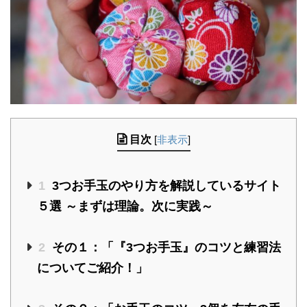
目次
[
非表示
]
1
3つお手玉のやり方を解説しているサイト
５選 ～まずは理論。次に実践～
2
その１：「『3つお手玉』のコツと練習法
についてご紹介！」