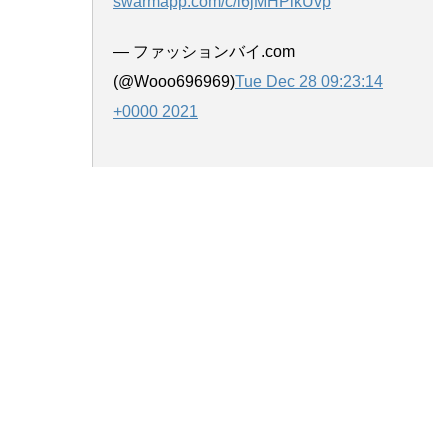
swarmapp.com/c/i6jMHPlkUvp
— ファッションバイ.com
(@Wooo696969)
Tue Dec 28 09:23:14
+0000 2021