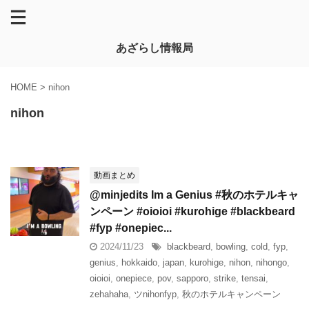
あざらし情報局
HOME
>
nihon
nihon
動画まとめ
@minjedits Im a Genius #秋のホテルキャ
ンペーン #oioioi #kurohige #blackbeard
#fyp #onepiec...
2024/11/23
blackbeard
,
bowling
,
cold
,
fyp
,
genius
,
hokkaido
,
japan
,
kurohige
,
nihon
,
nihongo
,
oioioi
,
onepiece
,
pov
,
sapporo
,
strike
,
tensai
,
zehahaha
,
ツnihonfyp
,
秋のホテルキャンペーン