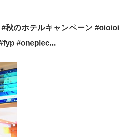
nius #秋のホテルキャンペーン #oioioi
fyp #onepiec...