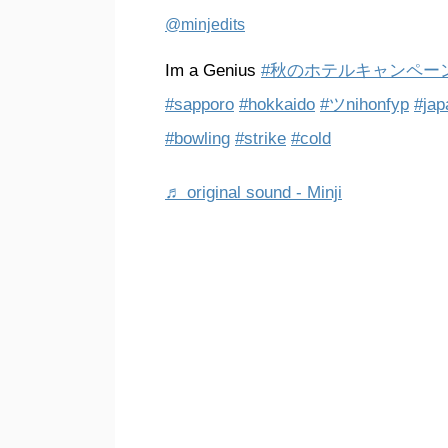
@minjedits
Im a Genius
#秋のホテルキャンペー
#sapporo
#hokkaido
#ツnihonfyp
#jap
#bowling
#strike
#cold
♬ original sound - Minji