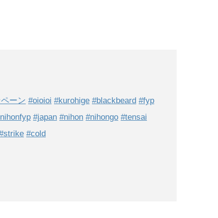
ンペーン
#oioioi
#kurohige
#blackbeard
#fyp
nihonfyp
#japan
#nihon
#nihongo
#tensai
#strike
#cold