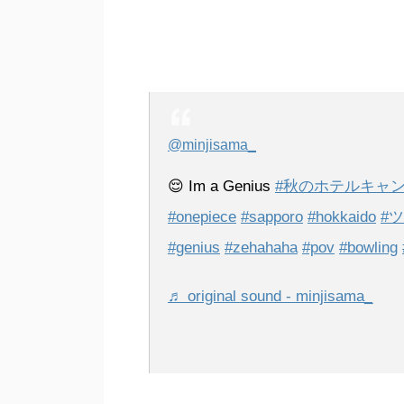
@minjisama_
😌 Im a Genius
#秋のホテルキャ
#onepiece
#sapporo
#hokkaido
#ツ
#genius
#zehahaha
#pov
#bowling
♬ original sound - minjisama_