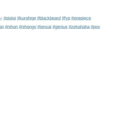
ン
#oioioi
#kurohige
#blackbeard
#fyp
#onepiece
an
#nihon
#nihongo
#tensai
#genius
#zehahaha
#pov