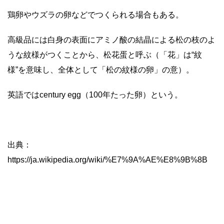
鶏卵やウズラの卵などでつくられる場合もある。
高級品には白身の表面にアミノ酸の結晶による松の枝のよ
うな紋様がつくことから、松花蛋と呼ぶ（「花」は“紋
様”を意味し、全体として「松の紋様の卵」の意）。
英語ではcentury egg（100年たった卵）という。
出典：
https://ja.wikipedia.org/wiki/%E7%9A%AE%E8%9B%8B