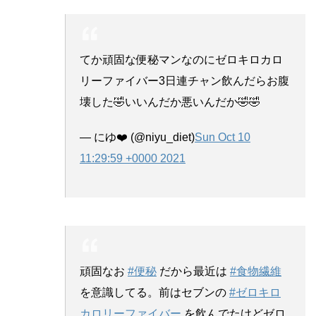
てか頑固な便秘マンなのにゼロキロカロ
リーファイバー3日連チャン飲んだらお腹
壊した🤣いいんだか悪いんだか🤣🤣
— にゆ❤️ (@niyu_diet)
Sun Oct 10
11:29:59 +0000 2021
頑固なお
#便秘
だから最近は
#食物繊維
を意識してる。前はセブンの
#ゼロキロ
カロリーファイバー
を飲んでたけどゼロ