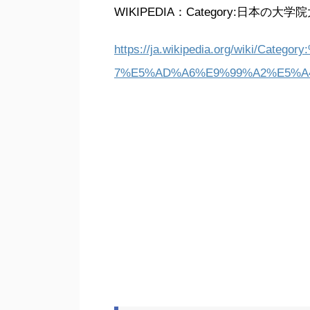
WIKIPEDIA：Category:日本の大学
https://ja.wikipedia.org/wiki/
7%E5%AD%A6%E9%99%A2%E5%A