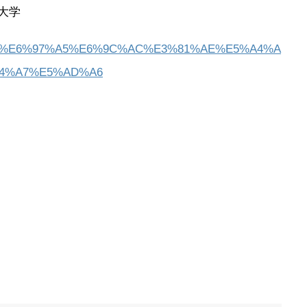
院大学
Category:%E6%97%A5%E6%9C%AC%E3%81%AE%E5%A4%A
4%A7%E5%AD%A6