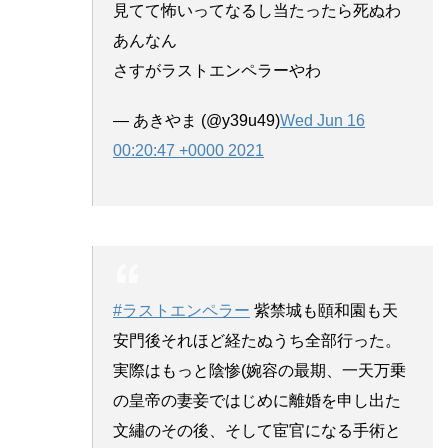
見てて怖いってなるし当たったら死ぬわ
あんなん
さすがラストエンペラーやわ
— あきやま (@y39u49)
Wed Jun 16
00:20:47 +0000 2021
#ラストエンペラー
紫禁城も頤和園も天
安門後それほど経たぬうち全部行った。
実際はもっと陰惨(婉容の最期、一天万乗
の皇帝の妻妾ではじめに離婚を申し出た
文繡のその後、そして宦官になる手術と