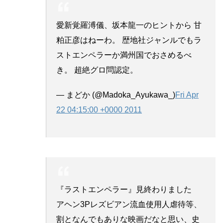
愛新覚羅溥儀、坂本龍一のヒントから 甘
粕正彦はねーわ。 歴地社ジャンルでもラ
ストエンペラーか満州国でおさめるべ
き。 超絶グロ問認定。
— まどか (@Madoka_Ayukawa_)
Fri Apr
22 04:15:00 +0000 2011
『ラストエンペラー』見終わりました
アヘン3Pレズビアン流血使用人虐待等、
割となんでもありな映画だなと思い、史