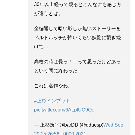
30年以上経って観るとこんなにも感じ方
が違うとは。
全編通して暗い影しか無いストーリーを
ベルトルッチが怖いくらい妖艶に繋ぎ続
けて…
高校の時は長っ！！って思ったけどあっ
という間に終わった。
これは名作やわ。
#上杉インプット
pic.twitter.com/6ALptUO9Qc
— 上杉逸平@barDD (@dduesp)
Wed Sep
29 15:26:56 +0000 2021