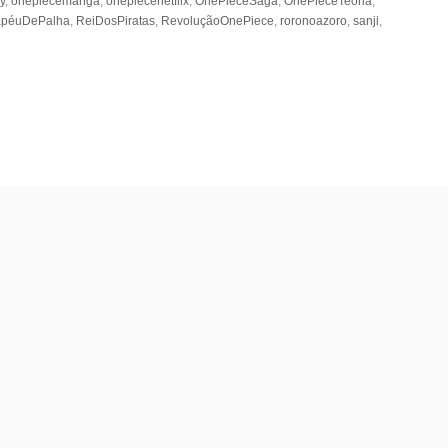
y
,
onepiecemanga
,
onepiecenetflix
,
OnePieceSaga
,
OnePieceTeoria
,
apéuDePalha
,
ReiDosPiratas
,
RevoluçãoOnePiece
,
roronoazoro
,
sanji
,