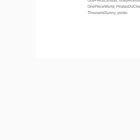
OnePieceLendas
,
onepieceluff
OnePieceWorld
,
PiratasDoCh
ThousandSunny
,
yonko