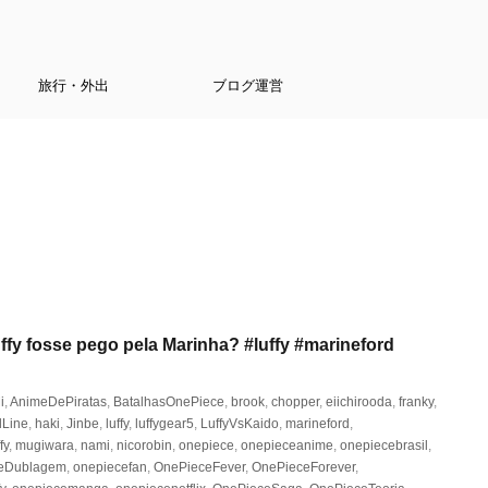
旅行・外出
ブログ運営
fy fosse pego pela Marinha? #luffy #marineford
i
,
AnimeDePiratas
,
BatalhasOnePiece
,
brook
,
chopper
,
eiichirooda
,
franky
,
dLine
,
haki
,
Jinbe
,
luffy
,
luffygear5
,
LuffyVsKaido
,
marineford
,
fy
,
mugiwara
,
nami
,
nicorobin
,
onepiece
,
onepieceanime
,
onepiecebrasil
,
eDublagem
,
onepiecefan
,
OnePieceFever
,
OnePieceForever
,