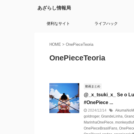
あざらし情報局
便利なサイト
ライフハック
HOME
>
OnePieceTeoria
OnePieceTeoria
動画まとめ
@_x_tsuki_x_ Se o Luf
#OnePiece ...
2024/12/14
AkumaNoM
goldroger
,
GrandeLinha
,
Gran
MarinhaOnePiece
,
monkeydluf
OnePieceBrasilFans
,
OnePiec