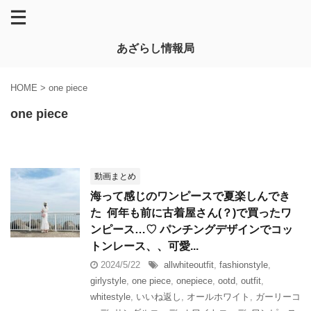
あざらし情報局
HOME
>
one piece
one piece
動画まとめ
海って感じのワンピースで夏楽しんでき
た ㅤㅤㅤㅤㅤㅤㅤㅤㅤㅤㅤㅤㅤ 何年も前に古着屋さん(？)で買ったワ
ンピース…♡ パンチングデザインでコッ
トンレース、、可愛...
2024/5/22
allwhiteoutfit
,
fashionstyle
,
girlystyle
,
one piece
,
onepiece
,
ootd
,
outfit
,
whitestyle
,
いいね返し
,
オールホワイト
,
ガーリーコ