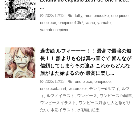
...
2022/12/13
luffy
,
momonosuke
,
one piece
,
onepiece
,
onepiece1057
,
wano
,
yamato
,
yamatoonepiece
︎過去絵︎ ルフィーーー！！ 最高で最強の船
長！！ 誰よりも心は真っ直ぐで 皆んなが
信頼してしまうその強さ これからどんな
旅がまた始まるのか 最高に楽し...
2022/12/13
one piece
,
onepiece
,
onepiecefanart
,
watercolor
,
モンキーdルフィ
,
ルフ
ィ
,
ルフィイラスト
,
ワンピース
,
ワンピース25周年
,
ワンピースイラスト
,
ワンピース好きな人と繋がり
たい
,
水彩イラスト
,
水彩画
,
絵墨