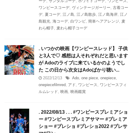
ーデ
,
サンダルコーデ
,
ホワイトコーデ
,
ワンピース
,
ワンピースコーデ
,
ヴィンテージガーリー
,
古着コー
デ
,
夏コーデ
,
江ノ島
,
江ノ島散歩
,
江ノ島海岸
,
江ノ
島観光
,
海コーデ
,
白ワンピ
,
簡単ヘアアレンジ
,
麦
わら帽子
,
麦わら帽子コーデ
. いつかの映画【ワンピースレッド】 子供
と3人で♡ 感想は人それぞれだと思います
が Adoのライブに来ているかのようでし
た この日から次女はAdoばかり聴い...
2022/12/13
Ado
,
one piece
,
onepiece
,
onepiecefilmred
,
アド
,
ワンピース
,
ワンピースフィ
ルムレッド
,
映画
,
映画鑑賞
. 2022/08/13 . . . #ワンピースプレミアショ
ー #ワンピースプレミアサマー #プレミア
ショー #プレショ #プレショ2022 #プレサ