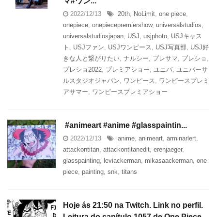
マ#ワン...
2022/12/13
20th
,
NoLimit
,
one piece
,
onepiece
,
onepiecepremiershow
,
universalstudios
,
universalstudiosjapan
,
USJ
,
usjphoto
,
USJキャス
ト
,
USJファン
,
USJワンピース
,
USJ写真部
,
USJ好
きな人と繋がりたい
,
ナルシー
,
プレサマ
,
プレショ
,
プレショ2022
,
プレミアショー
,
ユニバ
,
ユニバーサ
ルスタジオジャパン
,
ワンピース
,
ワンピースプレミ
アサマー
,
ワンピースプレミアショー
‍ #animeart #anime #glasspaintin...
2022/12/13
anime
,
animeart
,
arminarlert
,
attackontitan
,
attackontitanedit
,
erenjaeger
,
glasspainting
,
leviackerman
,
mikasaackerman
,
one
piece
,
painting
,
snk
,
titans
Hoje ás 21:50 na Twitch. Link no perfil.
Leitura do capítulo 1057 de One Piece.