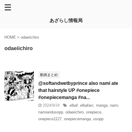
あざらし情報局
HOME
>
odaeiichiro
odaeiichiro
動画まとめ
@softandwetbyprince also nami ate
that hairstyle UP #onepiece
#onepiecemanga #na...
2024/9/24
elbaf
,
elbafarc
,
manga
,
nami
,
namiandusopp
,
odaeiichiro
,
onepiece
,
onepiece1127
,
onepiecemanga
,
usopp