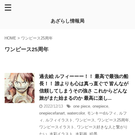
あざらし情報局
HOME
>
ワンピース25周年
ワンピース25周年
︎過去絵︎ ルフィーーー！！ 最高で最強の船
長！！ 誰よりも心は真っ直ぐで 皆んなが
信頼してしまうその強さ これからどんな
旅がまた始まるのか 最高に楽し...
2022/12/13
one piece
,
onepiece
,
onepiecefanart
,
watercolor
,
モンキーdルフィ
,
ルフ
ィ
,
ルフィイラスト
,
ワンピース
,
ワンピース25周年
,
ワンピースイラスト
,
ワンピース好きな人と繋がり
たい
,
水彩イラスト
,
水彩画
,
絵墨