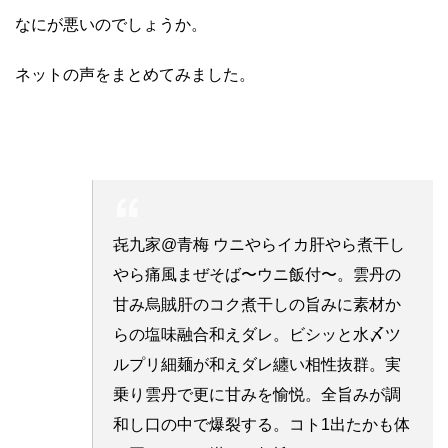
なにが悪いのでしょうか。
ネットの声をまとめてみました。
㐂九家@青梅 ウニやらイカ肝やら煮干し
やら痛風まぜそば〜ウニ飯付〜。雲丹の
甘み烏賊肝のコク煮干しの旨みに素材か
らの塩味融合和えダレ。ビシッと水〆ツ
ルプリ細麺が和えダレ纏い相性抜群。実
乗り雲丹で更に甘みを愉悦。全旨みが調
和し口の中で爆裂する。コト1出たかも体