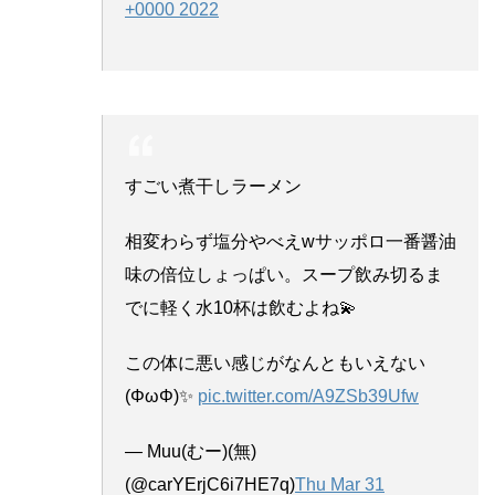
+0000 2022
すごい煮干しラーメン
相変わらず塩分やべえwサッポロ一番醤油
味の倍位しょっぱい。スープ飲み切るま
でに軽く水10杯は飲むよね💫
この体に悪い感じがなんともいえない
(ΦωΦ)✨
pic.twitter.com/A9ZSb39Ufw
— Muu(むー)(無)
(@carYErjC6i7HE7q)
Thu Mar 31