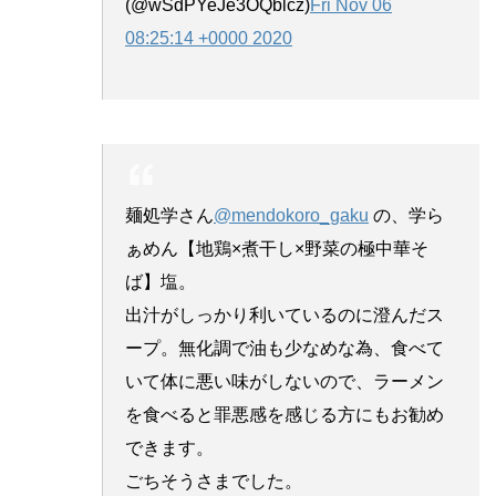
(@wSdPYeJe3OQblcz)
Fri Nov 06
08:25:14 +0000 2020
麺処学さん
@mendokoro_gaku
の、学ら
ぁめん【地鶏×煮干し×野菜の極中華そ
ば】塩。
出汁がしっかり利いているのに澄んだス
ープ。無化調で油も少なめな為、食べて
いて体に悪い味がしないので、ラーメン
を食べると罪悪感を感じる方にもお勧め
できます。
ごちそうさまでした。