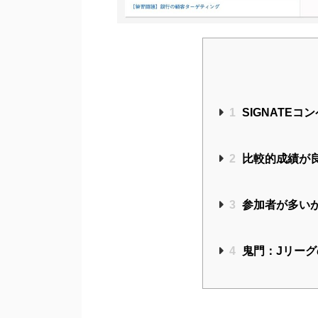
1
SIGNATEコ
2
比較的成績が
3
参加者が多いが
4
鬼門：Jリーグ