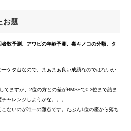
たお題
用者数予測、アワビの年齢予測、毒キノコの分類、タ
で一ケタ台なので、まぁまぁ良い成績なのではないか
てますが、2位の方との差がRMSEで0.3位まで詰ま
度チャレンジしようかな。。。
てこないのが唯一の難点です。たぶん1位の座から落ち