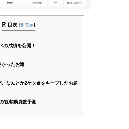
目次
[
非表示
]
ンペの成績を公開！
良かったお題
、なんとか2ケタ台をキープしたお題
の観客動員数予測