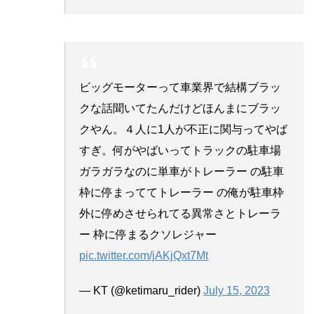
ビッグモーターって車業界で結構ブラッ
クな話聞いてたんだけどほんまにブラッ
クやん。４人に1人が不正に関与ってやば
すぎ。何がやばいってトラックの駐車場
ガラガラなのに単車がトレーラー の駐車
枠に停まっててトレーラー の俺が駐車枠
外に停めさせられてる異常さとトレーラ
ー 枠に停まるクソレジャー
pic.twitter.com/jAKjQxt7Mt
— KT (@ketimaru_rider)
July 15, 2023