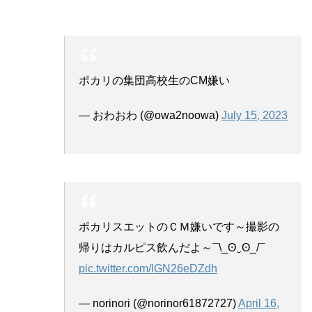
ポカリの集団高校生のCM嫌い
— おわおわ (@owa2noowa)
July 15, 2023
ポカリスエットのＣＭ嫌いです～撮影の
帰りはカルピス飲んだよ～¯⁠\⁠_⁠ʘ⁠‿⁠ʘ⁠_⁠/⁠¯
pic.twitter.com/lGN26eDZdh
— norinori (@norinor61872727)
April 16,