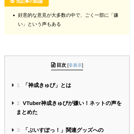
当記事の結論
好意的な意見が大多数の中で、ごく一部に「嫌
い」という声もある
目次
[
非表示
]
1
「神成きゅぴ」とは
2
VTuber神成きゅぴが嫌い！ネットの声を
まとめた
3
「ぶいすぽっ！」関連グッズへの