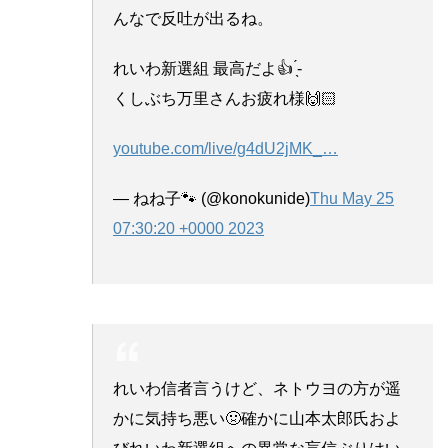
んなで反吐が出るね。
れいわ新選組 最高だよ👍 ̖́-
くしぶち万里さんお疲れ様🙌🏻
youtube.com/live/g4dU2jMK_
…
— ねね子🐾 (@konokunide)
Thu May 25
07:30:20 +0000 2023
れいわ信者言うけど、ネトウヨの方が遥
かに気持ち悪い🤢確かに山本太郎氏およ