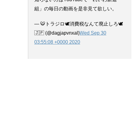
組」の毎日の動画を是非見て欲しい。
— 🐯トラジロ🕊️消費税なんて廃止しろ🕊️
🇯🇵 (@dagjapvnxal)
Wed Sep 30
03:55:08 +0000 2020