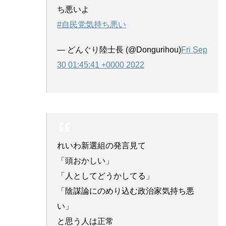
ち悪いよ
#自民党気持ち悪い
— どんぐり陸士長 (@Dongurihou)
Fri Sep
30 01:45:41 +0000 2022
れいわ新選組の発言見て
「頭おかしい」
「人としてどうかしてる」
「陰謀論にのめり込む政治家気持ち悪
い」
と思う人は正常