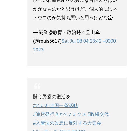
びれいわ新選組への異常な盲信ぶりはい
かがなものかと思うけど、個人的にはネ
トウヨのが気持ち悪いと思うけどな🤮
— 嗣業@教育・政治時々登山⛰️
(@rouis5617)
Sat Jul 08 04:23:42 +0000
2023
闘う野党の復活を
#れいわ全国一斉活動
#通貨発行
#アベノミクス
#政権交代
#入管法の改悪に反対する大集会