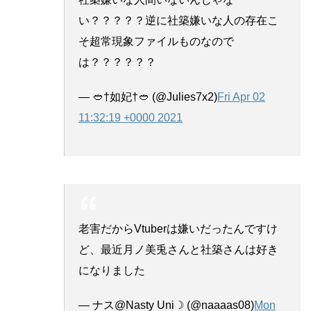
い？？？？？逆に社築嫌いな人の存在こ
そ超常現象ファイルものなので
は？？？？？？
— 🥙†如妃†🥙 (@Julies7x2)
Fri Apr 02
11:32:19 +0000 2021
老害だからVtuberは嫌いだったんですけ
ど、最近月ノ美兎さんと社築さんは好き
になりました
— ナス@Nasty Uni☽ (@naaaas08)
Mon