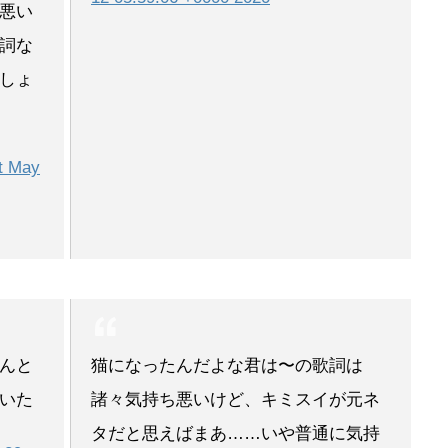
悪い
詞な
しょ
t May
んと
猫になったんだよな君は〜の歌詞は
いた
諸々気持ち悪いけど、キミスイが元ネ
タだと思えばまあ……いや普通に気持