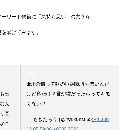
キーワード候補に「気持ち悪い」の文字が。
見を挙げてみます。
dishの猫って歌の歌詞気持ち悪いんだ
もせ
けど私だけ？君が猫だったらってキモ
なん
くない？
り直
— ももたろう (@hykkknsti35)
Fri Jun
か本
12 05:59:06 +0000 2020