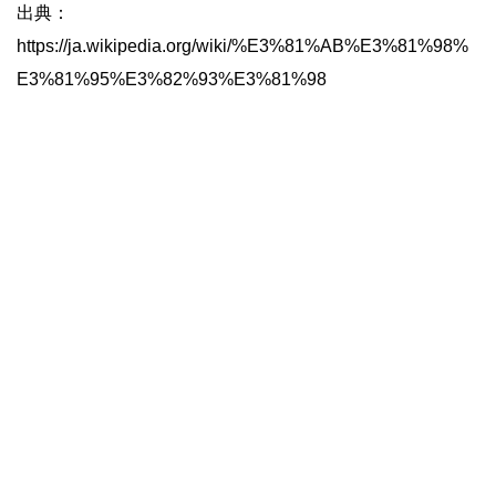
出典：
https://ja.wikipedia.org/wiki/%E3%81%AB%E3%81%98%
E3%81%95%E3%82%93%E3%81%98