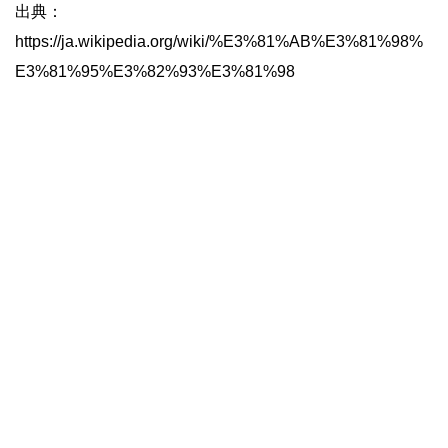
出典：
https://ja.wikipedia.org/wiki/%E3%81%AB%E3%81%98%
E3%81%95%E3%82%93%E3%81%98