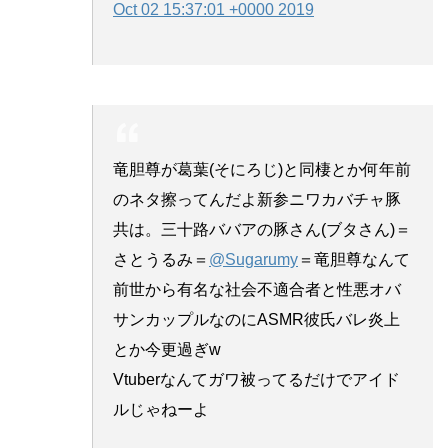
Oct 02 15:37:01 +0000 2019
竜胆尊が葛葉(そにろじ)と同棲とか何年前
のネタ擦ってんだよ新参ニワカバチャ豚
共は。三十路ババアの豚さん(ブタさん)＝
さとうるみ＝
@Sugarumy
＝竜胆尊なんて
前世から有名な社会不適合者と性悪オバ
サンカップルなのにASMR彼氏バレ炎上
とか今更過ぎw
Vtuberなんてガワ被ってるだけでアイド
ルじゃねーよ