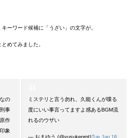
、キーワード候補に「うざい」の文字が。
まとめてみました。
なの
ミステリと言う勿れ、久能くんが喋る
刑事
度にいい事言ってますよ感あるBGM流
原作
れるのウザい
印象
— おまゆう (@yusukeomt)
Tue Jan 18