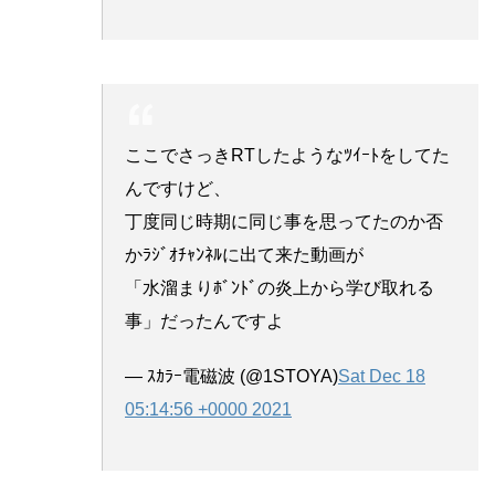
ここでさっきRTしたようなﾂｲｰﾄをしてた
んですけど、
丁度同じ時期に同じ事を思ってたのか否
かﾗｼﾞｵﾁｬﾝﾈﾙに出て来た動画が
「水溜まりﾎﾞﾝﾄﾞの炎上から学び取れる
事」だったんですよ
— ｽｶﾗｰ電磁波 (@1STOYA)
Sat Dec 18
05:14:56 +0000 2021