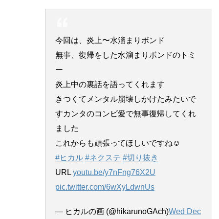
今回は、炎上〜水溜まりボンド
無事、復帰をした水溜まりボンドのトミ
ー
炎上中の裏話を語ってくれます
きつくてメンタル崩壊しかけたみたいで
すカンタのコンビ愛で無事復帰してくれ
ました
これからも頑張ってほしいですね☺️
#ヒカル
#ネクステ
#切り抜き
URL
youtu.be/y7nFng76X2U
pic.twitter.com/6wXyLdwnUs
— ヒカルの画 (@hikarunoGAch)
Wed Dec