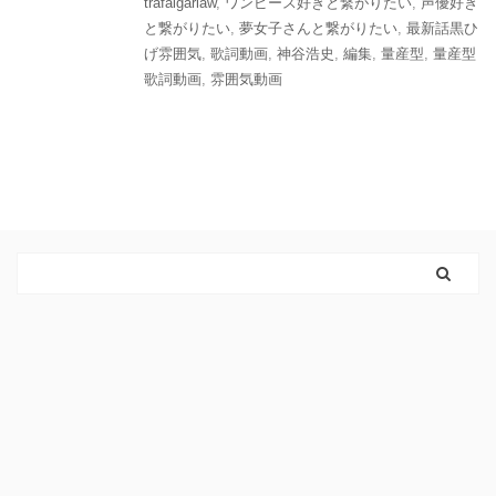
trafalgarlaw
,
ワンピース好きと繋がりたい
,
声優好き
と繋がりたい
,
夢女子さんと繋がりたい
,
最新話黒ひ
げ雰囲気
,
歌詞動画
,
神谷浩史
,
編集
,
量産型
,
量産型
歌詞動画
,
雰囲気動画