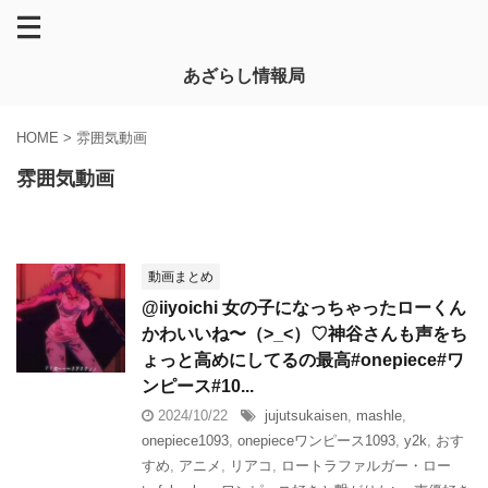
あざらし情報局
HOME
>
雰囲気動画
雰囲気動画
動画まとめ
@iiyoichi 女の子になっちゃったローくん
かわいいね〜（>_<）♡神谷さんも声をち
ょっと高めにしてるの最高#onepiece#ワ
ンピース#10...
2024/10/22
jujutsukaisen
,
mashle
,
onepiece1093
,
onepieceワンピース1093
,
y2k
,
おす
すめ
,
アニメ
,
リアコ
,
ロートラファルガー・ロー