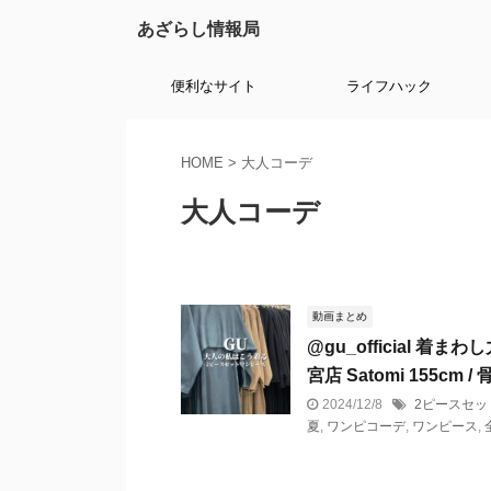
あざらし情報局
便利なサイト
ライフハック
HOME
>
大人コーデ
大人コーデ
動画まとめ
@gu_official 
宮店 Satomi 155cm 
2024/12/8
2ピースセッ
夏
,
ワンピコーデ
,
ワンピース
,