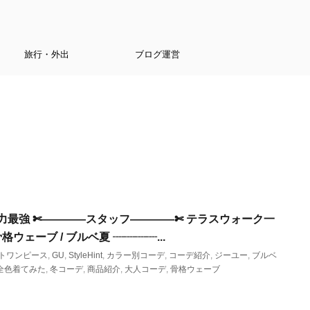
旅行・外出
ブログ運営
着まわし力最強 ✄————スタッフ————✄ テラスウォーク一
/ 骨格ウェーブ / ブルベ夏 ┈┈┈┈...
トワンピース
,
GU
,
StyleHint
,
カラー別コーデ
,
コーデ紹介
,
ジーユー
,
ブルベ
全色着てみた
,
冬コーデ
,
商品紹介
,
大人コーデ
,
骨格ウェーブ