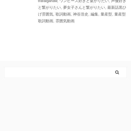
trafalgarlaw
,
ワンピース好きと繋がりたい
,
声優好き
と繋がりたい
,
夢女子さんと繋がりたい
,
最新話黒ひ
げ雰囲気
,
歌詞動画
,
神谷浩史
,
編集
,
量産型
,
量産型
歌詞動画
,
雰囲気動画