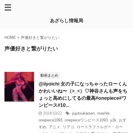
あざらし情報局
HOME
>
声優好きと繋がりたい
声優好きと繋がりたい
動画まとめ
@iiyoichi 女の子になっちゃったローくん
かわいいね〜（>_<）♡神谷さんも声をち
ょっと高めにしてるの最高#onepiece#ワ
ンピース#10...
2024/10/22
jujutsukaisen
,
mashle
,
onepiece1093
,
onepieceワンピース1093
,
y2k
,
おす
すめ
,
アニメ
,
リアコ
,
ロートラファルガー・ロー