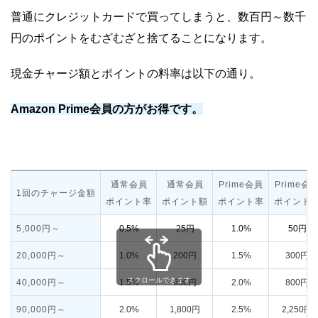
普通にクレジットカードで買ってしまうと、数百円～数千
円のポイントをむざむざと捨てることになります。
現金チャージ額とポイントの料率は以下の通り。
Amazon Prime会員の方がお得です。
通常会員
通常会員
Prime会員
Prime会
1回のチャージ金額
ポイント率
ポイント額
ポイント率
ポイント
5,000円～
0.5%
25円
1.0%
50円
20,000円～
1.0%
200円
1.5%
300円
40,000円～
1.5%
600円
2.0%
800円
90,000円～
2.0%
1,800円
2.5%
2,250円