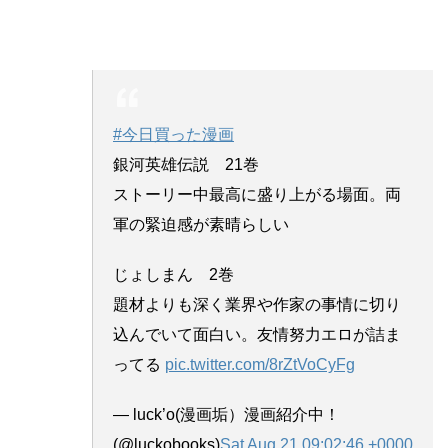
#今日買った漫画
銀河英雄伝説 21巻
ストーリー中最高に盛り上がる場面。両
軍の緊迫感が素晴らしい
じょしまん 2巻
題材よりも深く業界や作家の事情に切り
込んでいて面白い。友情努力エロが詰ま
ってる
pic.twitter.com/8rZtVoCyFg
— luck’o(漫画垢）漫画紹介中！
(@luckobooks)
Sat Aug 21 09:02:46 +0000