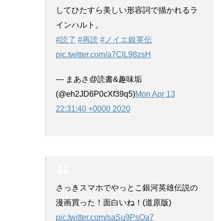
してひたすら美しい形容詞で描かれるラ
インハルト。
#読了
#再読
#ノイエ銀英伝
pic.twitter.com/a7ClL98zsH
— まあさ@読書&趣味垢
(@eh2JD6P0cXf39q5)
Mon Apr 13
22:31:40 +0000 2020
さっきスマホでやっとこ銀河英雄伝説の
漫画買った！面白いね！(道原版)
pic.twitter.com/saSu9PsOa7