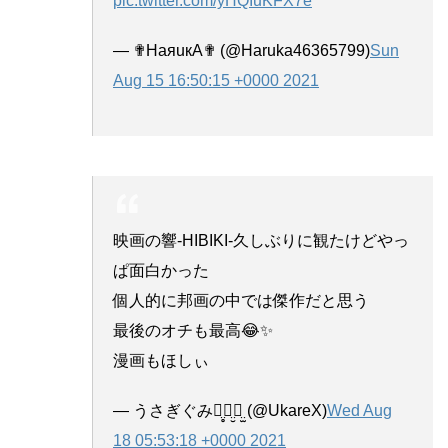
pic.twitter.com/yHQIuKFX7e
— ✟НаяuкА✟ (@Haruka46365799)
Sun
Aug 15 16:50:15 +0000 2021
映画の響-HIBIKI-久しぶりに観たけどやっ
ぱ面白かった
個人的に邦画の中では傑作だと思う
最後のオチも最高😂✨
漫画もほしぃ
— うさぎぐみꪔ̤̥ꪔ̤̮ꪔ̤̫ (@UkareX)
Wed Aug
18 05:53:18 +0000 2021