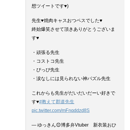
想ツイートです♥)
先生♥焼肉キャスおつペスでした♥
終始爆笑させて頂きありがとうございま
す♥
・頑張る先生
・コストコ先生
・ぴっぴ先生
・涙なしには見られない神パズル先生
これからも先生がだいだいだーい好きで
す♥
#教えて郡道先生
pic.twitter.com/mFnqddzd8S
— ゆっきん😊博多弁Vtuber 新衣装おひ