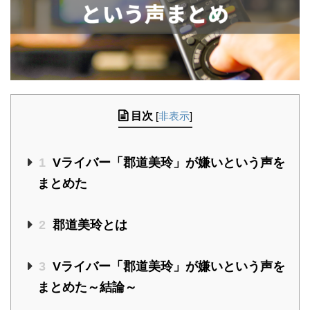
目次
[
非表示
]
1
Vライバー「郡道美玲」が嫌いという声を
まとめた
2
郡道美玲とは
3
Vライバー「郡道美玲」が嫌いという声を
まとめた～結論～