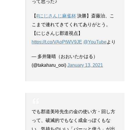
って思った♪
【
#にじさんじ麻雀杯
決勝】斎藤治、こ
こまで連れてきてくれてありがとう。
【にじさんじ郡道視点】
https://t.co/VAoPtWV9JE
@YouTube
より
— 多井隆晴（おおいたかはる）
(@takaharu_ooi)
January 13, 2021
でも郡道美玲先生の金の使い方・回し方
って、破滅的でもなく成金っぽくもな
い、気持ちのいい「パーッと使う」が出