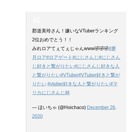
郡道美玲さん！嫌いなVTuberランキング
2位おめでとう！！
みれロアてぇてぇじゃんwww🤣🤣🤣
#夢
月ロア
#ロアゲート
#にじさんじ
#にじさん
じ好きと繋がりたい
#にじさんじ好きな人
と繋がりたい
#VTuber
#VTuber好きと繋が
りたい
#vtuber好きな人と繋がりたい
#マ
リカにじさんじ杯
— ほいちゃ (@Hoichaco)
December 26,
2020