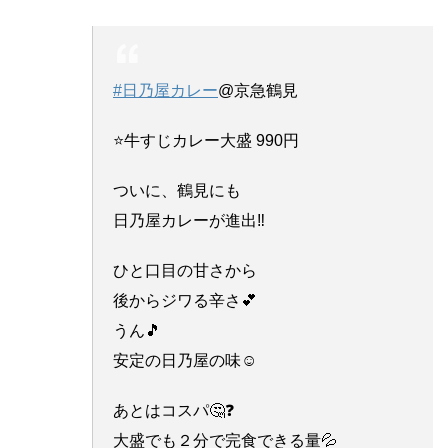
#日乃屋カレー
@京急鶴見
⭐牛すじカレー大盛 990円
ついに、鶴見にも
日乃屋カレーが進出‼️
ひと口目の甘さから
後からジワる辛さ💕
うん🎵
安定の日乃屋の味☺️
あとはコスパ🤔❓
大盛でも２分で完食できる量💦