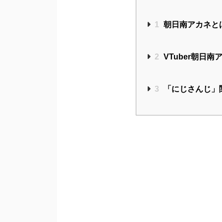
1
朝日南アカネと
2
VTuber朝日
3
「にじさんじ」関