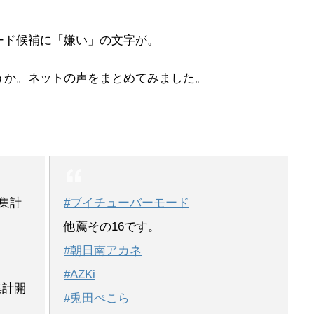
ード候補に「嫌い」の文字が。
うか。ネットの声をまとめてみました。
】集計
#ブイチューバーモード
他薦その16です。
#朝日南アカネ
#AZKi
ー集計開
#兎田ぺこら