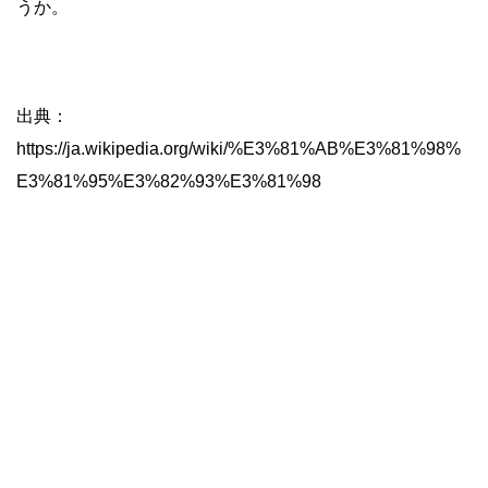
うか。
出典：
https://ja.wikipedia.org/wiki/%E3%81%AB%E3%81%98%
E3%81%95%E3%82%93%E3%81%98