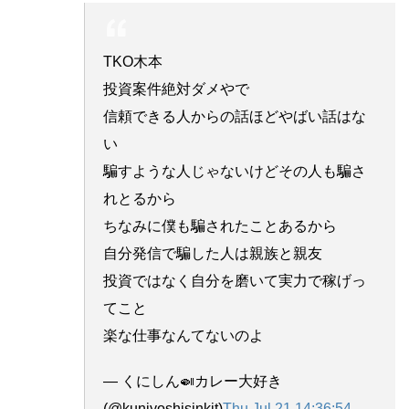
TKO木本
投資案件絶対ダメやで
信頼できる人からの話ほどやばい話はな
い
騙すような人じゃないけどその人も騙さ
れとるから
ちなみに僕も騙されたことあるから
自分発信で騙した人は親族と親友
投資ではなく自分を磨いて実力で稼げっ
てこと
楽な仕事なんてないのよ
— くにしん🍛カレー大好き
(@kuniyoshisinkit)
Thu Jul 21 14:36:54