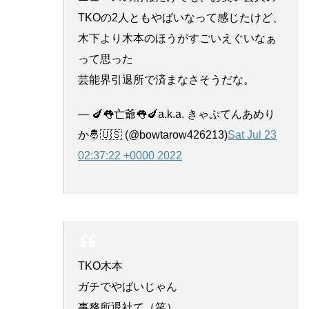
TKOの2人ともやばいなって感じたけど、
木下より木本のほうがすごいえぐいなぁ
って思った
芸能界引退所で済まなさそうだな。
— 🍆👅亡爺👅🍆a.k.a. きゃぷてんあめり
か🤴🇺🇸 (@bowtarow426213)
Sat Jul 23
02:37:22 +0000 2022
TKO木本
ガチでやばいじゃん
事務所退社て（笑）