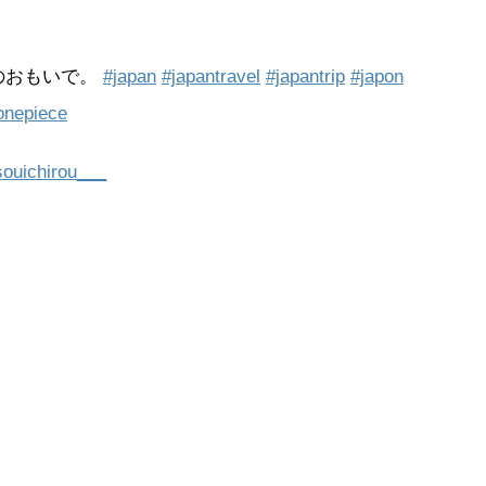
024年のおもいで。
#japan
#japantravel
#japantrip
#japon
onepiece
uichirou___