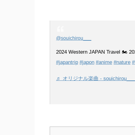
@souichirou___
2024 Western JAPAN Travel 
#japantrip
#japon
#anime
#nature
#
♬ オリジナル楽曲 - souichirou___ - 