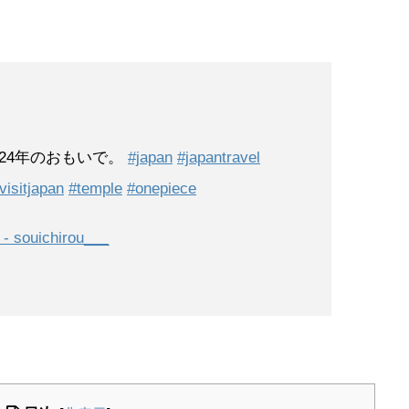
🏍️ 2024年のおもいで。
#japan
#japantravel
visitjapan
#temple
#onepiece
souichirou___