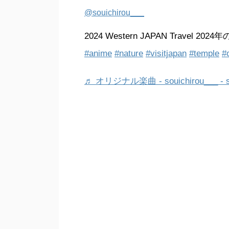
@souichirou___
2024 Western JAPAN Travel 2
#anime
#nature
#visitjapan
#temple
#
♬ オリジナル楽曲 - souichirou___ - so