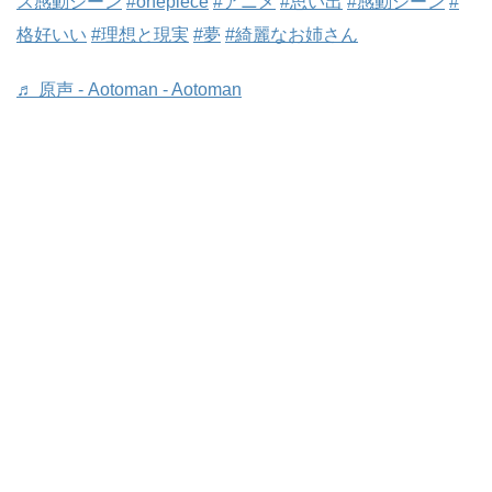
ス感動シーン
#onepiece
#アニメ
#思い出
#感動シーン
#
格好いい
#理想と現実
#夢
#綺麗なお姉さん
♬ 原声 - Aotoman - Aotoman