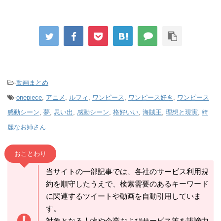
-
動画まとめ
-
onepiece
,
アニメ
,
ルフィ
,
ワンピース
,
ワンピース好き
,
ワンピース
感動シーン
,
夢
,
思い出
,
感動シーン
,
格好いい
,
海賊王
,
理想と現実
,
綺
麗なお姉さん
おことわり
当サイトの一部記事では、各社のサービス利用規
約を順守したうえで、検索需要のあるキーワード
に関連するツイートや動画を自動引用していま
す。
対象となる人物や企業およびサービス等を誹謗中