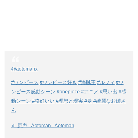
@aotomanx
#ワンピース
#ワンピース好き
#海賊王
#ルフィ
#ワ
ンピース感動シーン
#onepiece
#アニメ
#思い出
#感
動シーン
#格好いい
#理想と現実
#夢
#綺麗なお姉さ
ん
♬ 原声 - Aotoman - Aotoman