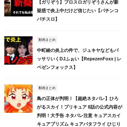
【ガリぞう】プロスロガリぞうさんが新
疑惑で炎上中だけど信じたい【パチンコ
パチスロ】
動画まとめ
中町綾の炎上の件で、ジュキヤなどもバ
ッサリいくDJふぉい【RepezenFoxx | レ
ペゼンフォックス】
動画まとめ
鳥の正体が判明！【超絶ネタバレ】ひろ
がるスカイ！プリキュア 8話の公式内容が
判明！大予告 ネタバレ注意 キュアスカイ
キュアプリズム キュアバタフライ ひじり