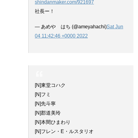
shindanmaker.com/921697
社長ー！
— あめや はち (@ameyahachi)
Sat Jun
04 11:42:46 +0000 2022
[N]東堂コハク
[N]フミ
[N]先斗寧
[N]郡道美玲
[N]本間ひまわり
[N]フレン・E・ルスタリオ