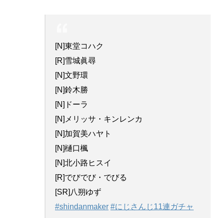
[N]東堂コハク
[R]雪城眞尋
[N]文野環
[N]鈴木勝
[N]ドーラ
[N]メリッサ・キンレンカ
[N]加賀美ハヤト
[N]樋口楓
[N]北小路ヒスイ
[R]でびでび・でびる
[SR]八朔ゆず
#shindanmaker
#にじさんじ11連ガチャ