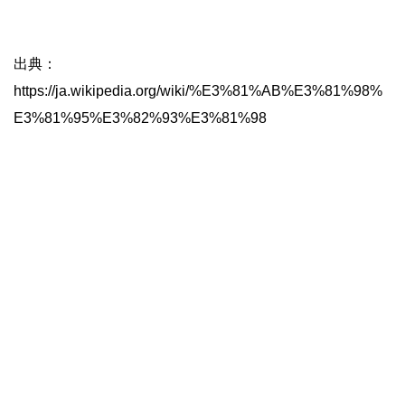
出典：
https://ja.wikipedia.org/wiki/%E3%81%AB%E3%81%98%
E3%81%95%E3%82%93%E3%81%98