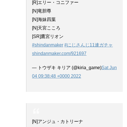
[R]エリー・コニファー
[N]竜胆尊
[N]海妹四葉
[N]天宮こころ
[SR]鷹宮リオン
#shindanmaker
#にじさんじ11連ガチャ
shindanmaker.com/921697
— トウザキ キリア (@kiria_game)
Sat Jun
04 09:38:48 +0000 2022
[N]アンジュ・カトリーナ