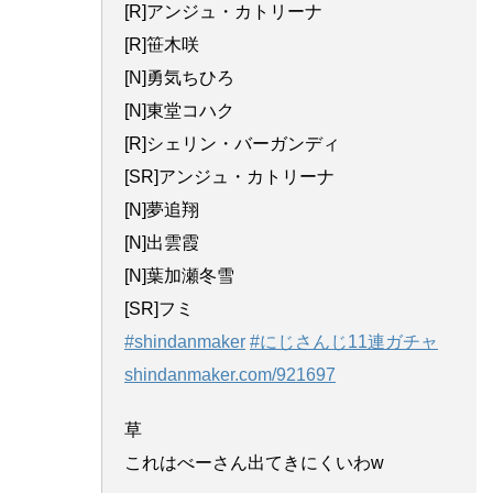
[R]アンジュ・カトリーナ
[R]笹木咲
[N]勇気ちひろ
[N]東堂コハク
[R]シェリン・バーガンディ
[SR]アンジュ・カトリーナ
[N]夢追翔
[N]出雲霞
[N]葉加瀬冬雪
[SR]フミ
#shindanmaker
#にじさんじ11連ガチャ
shindanmaker.com/921697
草
これはべーさん出てきにくいわw