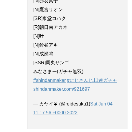
[N]赤羽葉子
[N]鷹宮リオン
[SR]東堂コハク
[R]朝日南アカネ
[N]叶
[N]鈴谷アキ
[N]成瀬鳴
[SSR]周央サンゴ
みなさまー(ガチャ無双)
#shindanmaker
#にじさんじ11連ガチャ
shindanmaker.com/921697
— カヤイ🥃 (@reidesuku1)
Sat Jun 04
11:17:56 +0000 2022