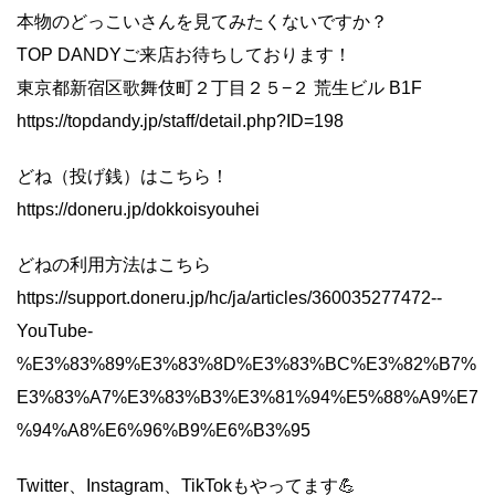
本物のどっこいさんを見てみたくないですか？
TOP DANDYご来店お待ちしております！
東京都新宿区歌舞伎町２丁目２５−２ 荒生ビル B1F
https://topdandy.jp/staff/detail.php?ID=198
どね（投げ銭）はこちら！
https://doneru.jp/dokkoisyouhei
どねの利用方法はこちら
https://support.doneru.jp/hc/ja/articles/360035277472--
YouTube-
%E3%83%89%E3%83%8D%E3%83%BC%E3%82%B7%
E3%83%A7%E3%83%B3%E3%81%94%E5%88%A9%E7
%94%A8%E6%96%B9%E6%B3%95
Twitter、Instagram、TikTokもやってます💪