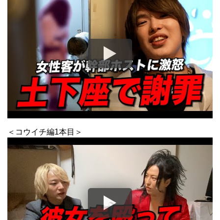
＜コウイチ編1本目＞