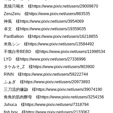
黒猫只喝水 様https://www.pixiv.net/users/29009870
ZeruZeru 様https://www.pixiv.net/users/883535
神風 様https://www.pixiv.net/users/3954069
卓文 様https://www.pixiv.net/users/19359035
PanBalkon 様https://www.pixiv.net/users/16218855
米島シン 様https://www.pixiv.net/users/13584492
不饿白帝BEBD 様https://www.pixiv.net/users/11998534
LYD 様https://www.pixiv.net/users/27336996
タケみそ_Z 様https://www.pixiv.net/users/903900
RINN 様https://www.pixiv.net/users/59222744
ふぁぎ 様https://www.pixiv.net/users/20973893
三刀流的镰鼬 様https://www.pixiv.net/users/39074190
角角的肌肉酵母 様https://www.pixiv.net/users/3254156
Juhuca 様https://www.pixiv.net/users/7318794
fish.boy 様https://www.pixiv.net/users/2133067