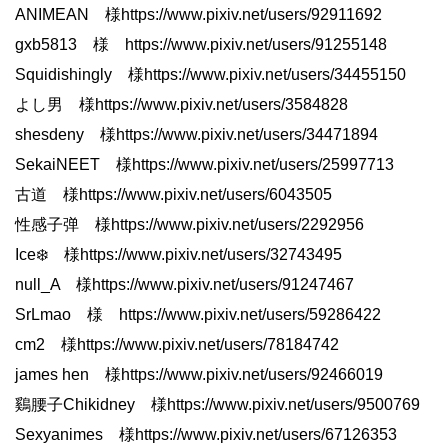
ANIMEAN 様https://www.pixiv.net/users/92911692
gxb5813 様 https://www.pixiv.net/users/91255148
Squidishingly 様https://www.pixiv.net/users/34455150
よし男 様https://www.pixiv.net/users/3584828
shesdeny 様https://www.pixiv.net/users/34471894
SekaiNEET 様https://www.pixiv.net/users/25997713
古道 様https://www.pixiv.net/users/6043505
性感子弹 様https://www.pixiv.net/users/2292956
Ice❄️ 様https://www.pixiv.net/users/32743495
null_A 様https://www.pixiv.net/users/91247467
SrLmao 様 https://www.pixiv.net/users/59286422
cm2 様https://www.pixiv.net/users/78184742
james hen 様https://www.pixiv.net/users/92466019
鷄腰子Chikidney 様https://www.pixiv.net/users/9500769
Sexyanimes 様https://www.pixiv.net/users/67126353