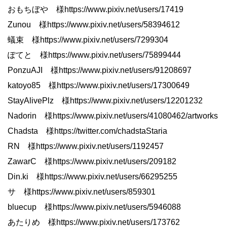
おもちぼや 様https://www.pixiv.net/users/17419
Zunou 様https://www.pixiv.net/users/58394612
蟻束 様https://www.pixiv.net/users/7299304
ぽてと 様https://www.pixiv.net/users/75899444
PonzuAJI 様https://www.pixiv.net/users/91208697
katoyo85 様https://www.pixiv.net/users/17300649
StayAlivePlz 様https://www.pixiv.net/users/12201232
Nadorin 様https://www.pixiv.net/users/41080462/artworks
Chadsta 様https://twitter.com/chadstaStaria
RN 様https://www.pixiv.net/users/1192457
ZawarC 様https://www.pixiv.net/users/209182
Din.ki 様https://www.pixiv.net/users/66295255
サ 様https://www.pixiv.net/users/859301
bluecup 様https://www.pixiv.net/users/5946088
あたりめ 様https://www.pixiv.net/users/173762