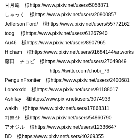
甘月庵 様https://www.pixiv.net/users/5058871
しゃっく 様https://www.pixiv.net/users/20800857
Jefferson Ford/ 様https://www.pixiv.net/users/55772162
toogi 様https://www.pixiv.net/users/61267940
Au46 様https://www.pixiv.net/users/8907965
Hicham 様https://www.pixiv.net/users/91684144/artworks
藤田 チョビ 様https://www.pixiv.net/users/27049849
https://twitter.com/chobi_73
PenguinFrontier 様https://www.pixiv.net/users/2400681
Lonexxdd 様https://www.pixiv.net/users/91188017
Ashllay 様https://www.pixiv.net/users/3074933
wakih 様https://www.pixiv.net/users/17868311
기쁜산 様https://www.pixiv.net/users/54860790
アオジル 様https://www.pixiv.net/users/12336647
BD 様https://www.pixiv.net/users/40269355