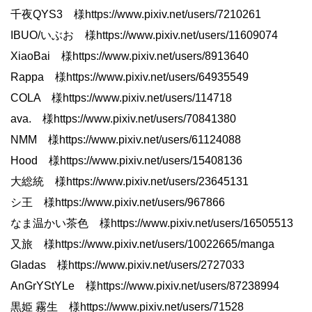
千夜QYS3 様https://www.pixiv.net/users/7210261
IBUO/いぶお 様https://www.pixiv.net/users/11609074
XiaoBai 様https://www.pixiv.net/users/8913640
Rappa 様https://www.pixiv.net/users/64935549
COLA 様https://www.pixiv.net/users/114718
ava. 様https://www.pixiv.net/users/70841380
NMM 様https://www.pixiv.net/users/61124088
Hood 様https://www.pixiv.net/users/15408136
大総統 様https://www.pixiv.net/users/23645131
シ王 様https://www.pixiv.net/users/967866
なま温かい茶色 様https://www.pixiv.net/users/16505513
又旅 様https://www.pixiv.net/users/10022665/manga
Gladas 様https://www.pixiv.net/users/2727033
AnGrYStYLe 様https://www.pixiv.net/users/87238994
黒姫 霧生 様https://www.pixiv.net/users/71528