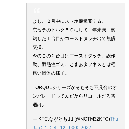
よし、２月中にスマホ機種変する。
京セラのトルク５Ｇにして１年未満…契
約した１台目がゴーストタッチ出て無償
交換。
今のこの２台目はゴーストタッチ、誤作
動、耐熱性ゴミ、とまぁタフネスとは程
遠い個体の様子。
TORQUEシリーズがそもそも不具合のオ
ンパレードってんだからリコールだろ普
通はよ‼️
— KFC.ながとも🏴‍☠️ (@NGTM32KFC)
Thu
Jan 27 12:41:12 +0000 2022