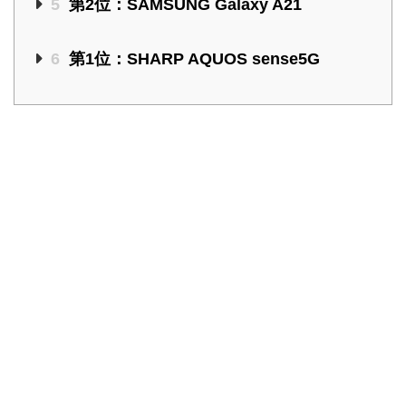
5
第2位：SAMSUNG Galaxy A21
6
第1位：SHARP AQUOS sense5G