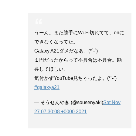
うーん。また勝手にWi-Fi切れてて、onに
できなくなってた。
Galaxy A21ダメだなあ。(*´-`)ゞ
１円だったからって不具合は不具合。勘
弁してほしい。
気付かずYouTube見ちゃったよ。(*´-`)ゞ
#galaxya21
— そうせんやき (@sousenyaki)
Sat Nov
27 07:30:08 +0000 2021