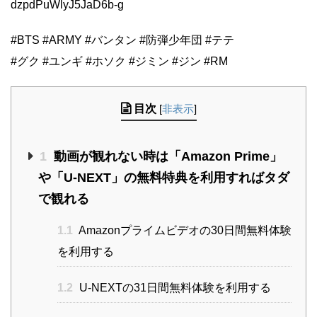
dzpdPuWlyJ5JaD6b-g
#BTS #ARMY #バンタン #防弾少年団 #テテ
#グク #ユンギ #ホソク #ジミン #ジン #RM
目次
[
非表示
]
1
動画が観れない時は「Amazon Prime」
や「U-NEXT」の無料特典を利用すればタダ
で観れる
1.1
Amazonプライムビデオの30日間無料体験
を利用する
1.2
U-NEXTの31日間無料体験を利用する