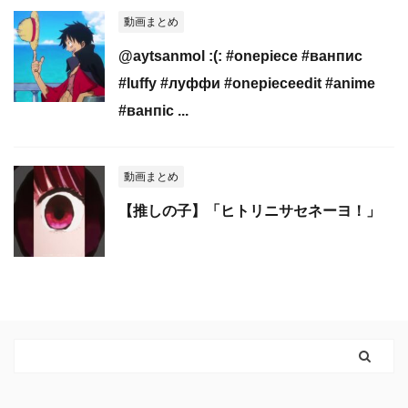
動画まとめ
@aytsanmol :(: #onepiece #ванпис
#luffy #луффи #onepieceedit #anime
#ванпіс ...
動画まとめ
【推しの子】「ヒトリニサセネーヨ！」