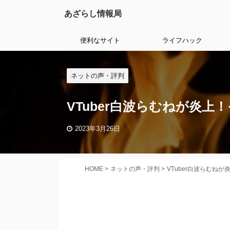
あざらし情報局
便利なサイト
ライフハック
ネットの声・評判
VTuber白波らむねが炎
2023年3月26日
HOME
>
ネットの声・評判
>
VTuber白波らむね