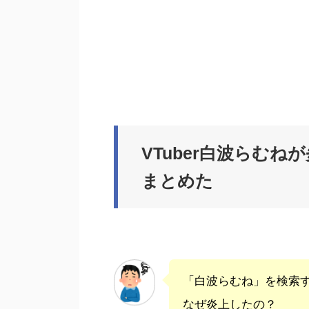
VTuber白波らむ
まとめた
「白波らむね」を検索
なぜ炎上したの？