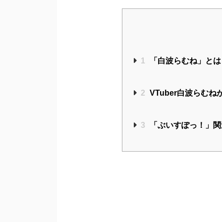
1
「白波らむね」とは
2
VTuber白波らむ
3
「ぶいすぽっ！」関連