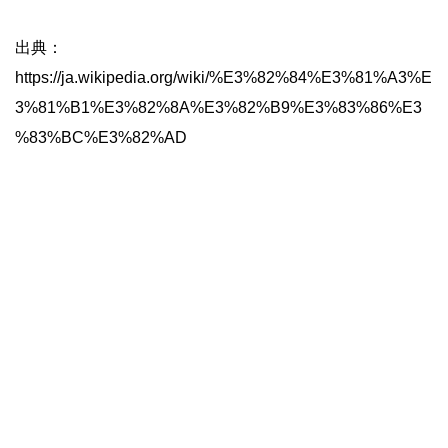
出典：
https://ja.wikipedia.org/wiki/%E3%82%84%E3%81%A3%E
3%81%B1%E3%82%8A%E3%82%B9%E3%83%86%E3
%83%BC%E3%82%AD