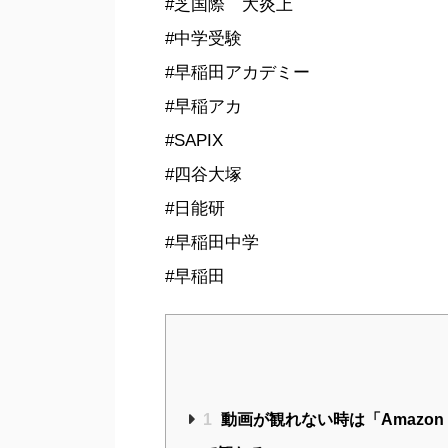
#芝国際 大炎上
#中学受験
#早稲田アカデミー
#早稲アカ
#SAPIX
#四谷大塚
#日能研
#早稲田中学
#早稲田
1
動画が観れない時は「Amazon 