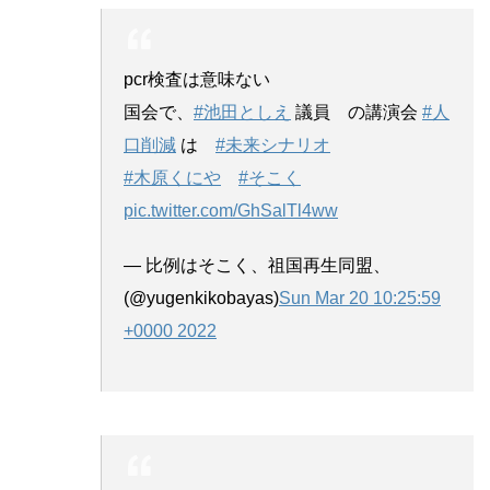
pcr検査は意味ない
国会で、
#池田としえ
議員 の講演会
#人
口削減
は
#未来シナリオ
#木原くにや
#そこく
pic.twitter.com/GhSalTl4ww
— 比例はそこく、祖国再生同盟、
(@yugenkikobayas)
Sun Mar 20 10:25:59
+0000 2022