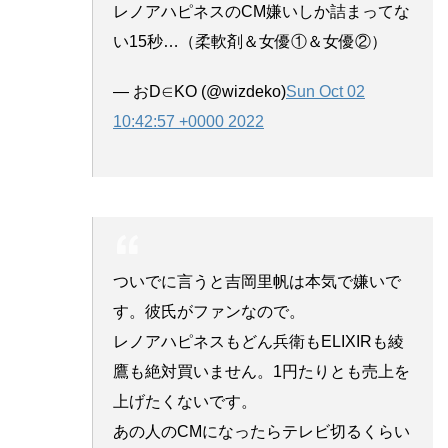
レノアハピネスのCM嫌いしか詰まってな
い15秒…（柔軟剤＆女優①＆女優②）
— おD∈KO (@wizdeko)
Sun Oct 02
10:42:57 +0000 2022
ついでに言うと吉岡里帆は本気で嫌いで
す。彼氏がファンなので。
レノアハピネスもどん兵衛もELIXIRも綾
鷹も絶対買いません。1円たりとも売上を
上げたくないです。
あの人のCMになったらテレビ切るくらい